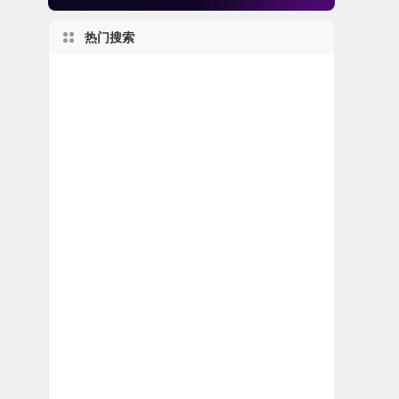
热门搜索
美股医疗设备公司
美股银行股
新股IPO上市
美股石油天然气公司
美股龙头股
美股区块链概念股
美股生物科技公司
美股电子商务公司
1980s
得克萨斯州上市公司
美股退市公司
美股生物制药公司
1970s
美股保险公司
美国小型区域银行
英国在美上市公司
1950s
上市首日跌破发行价
2010s
美股软件公司
美股人工智能概念股
加利福尼亚州上市公司
私有及独角兽公司
1960s