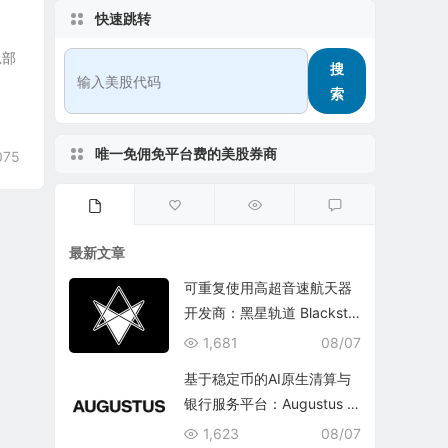
快速跳转
总部
搜
索
唯一免佣免平台费的美股券商
075
最新文章
可重复使用高超音速航天器
开发商：黑星轨道 Blacksta
r Orbital Corporation
1,681
08/07
基于稳定币的AI原生清算与
银行服务平台：Augustus In
ternational Inc.
1,623
08/07