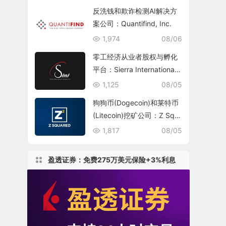
反洗钱和欺诈检测AI解决方
案公司：Quantifind, Inc.
1,974
08/06
零工经济从业者股权与孵化
平台：Sierra International
Network Inc.(SINI)
1,125
08/05
狗狗币(Dogecoin)和莱特币
(Litecoin)挖矿公司：Z Squ
ared Inc.(ZSQR)
1,817
08/05
盈透证券：免费275万美元保险+3%利息