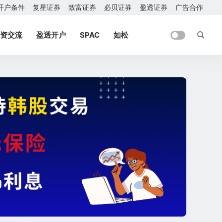
开户条件
复星证券
致富证券
必贝证券
盈透证券
广告合作
资交流
盈透开户
SPAC
如松