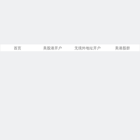
首页
美股港开户
无境外地址开户
美港股群
站点导航