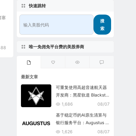
快速跳转
诸塞
搜
索
唯一免佣免平台费的美股券商
588
最新文章
可重复使用高超音速航天器
开发商：黑星轨道 Blacksta
r Orbital Corporation
1,686
08/07
基于稳定币的AI原生清算与
银行服务平台：Augustus In
ternational Inc.
1,626
08/07