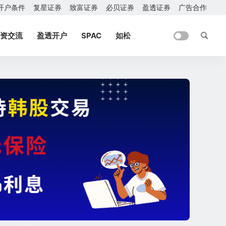
开户条件
复星证券
致富证券
必贝证券
盈透证券
广告合作
资交流
盈透开户
SPAC
如松