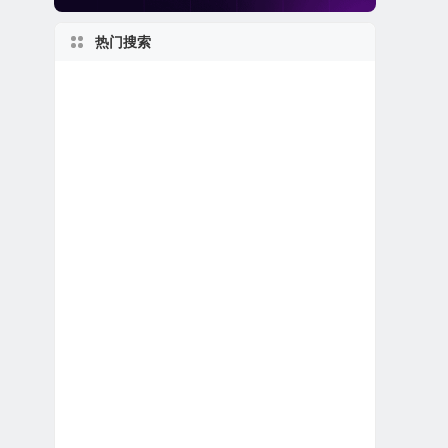
热门搜索
美股软件公司
1960s
1950s
美国小型区域银行
佛罗里达州上市公司
马萨诸塞州上市公司
新股IPO上市
美股金融科技公司
美股龙头股
伊利诺伊州上市公司
美股退市公司
美股区块链概念股
英国在美上市公司
加拿大在美上市公司
2000s
美股医疗设备公司
1970s
美股REIT公司
得克萨斯州上市公司
日本在美上市公司
美股银行股
私有及独角兽公司