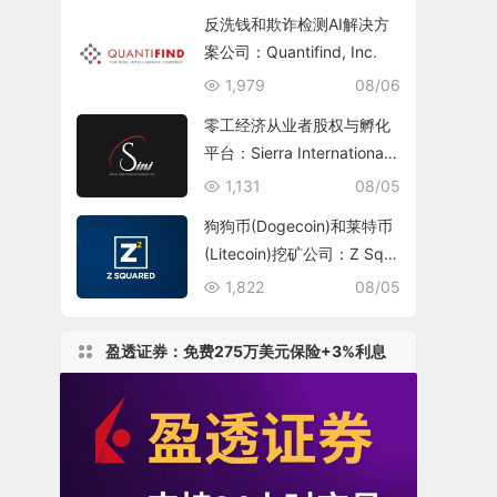
反洗钱和欺诈检测AI解决方
案公司：Quantifind, Inc.
1,979
08/06
零工经济从业者股权与孵化
平台：Sierra International
Network Inc.(SINI)
1,131
08/05
狗狗币(Dogecoin)和莱特币
(Litecoin)挖矿公司：Z Squ
ared Inc.(ZSQR)
1,822
08/05
盈透证券：免费275万美元保险+3%利息