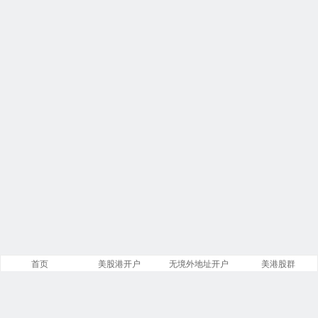
首页
美股港开户
无境外地址开户
美港股群