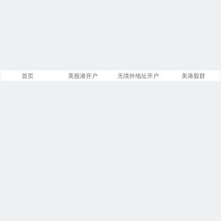
首页
美股港开户
无境外地址开户
美港股群
站点导航