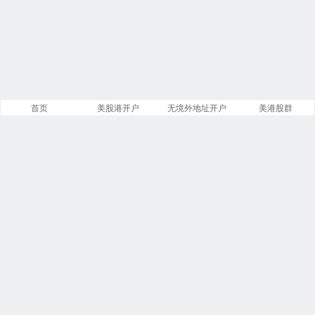
首页
美股港开户
无境外地址开户
美港股群
站点导航