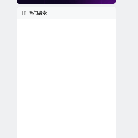
热门搜索
2020s
1950s
美股保险公司
美股退市公司
伊利诺伊州上市公司
美国小型区域银行
美股区块链概念股
1990s
美股金融科技公司
1960s
日本在美上市公司
美股生物科技公司
美股龙头股
1980s
1970s
美股医疗设备公司
英国在美上市公司
加拿大在美上市公司
美股生物制药公司
上市首日跌破发行价
美股中概股（中国ADR）
美股人工智能概念股
私有及独角兽公司