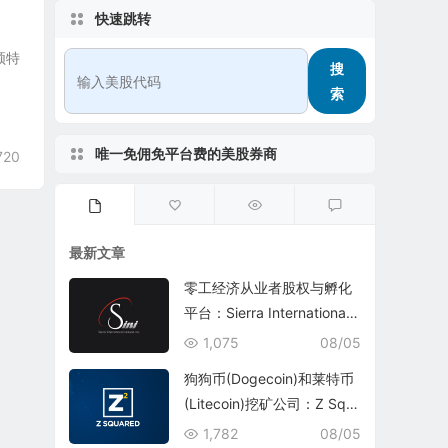
快速跳转
顿特
搜
索
唯一免佣免平台费的美股券商
720
最新文章
零工经济从业者股权与孵化
平台：Sierra International
Network Inc.(SINI)
1,075
08/05
狗狗币(Dogecoin)和莱特币
(Litecoin)挖矿公司：Z Squ
ared Inc.(ZSQR)
1,782
08/05