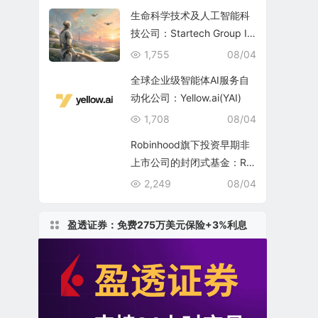
生命科学技术及人工智能科
技公司：Startech Group In
c.
1,755
08/04
全球企业级智能体AI服务自
动化公司：Yellow.ai(YAI)
1,708
08/04
Robinhood旗下投资早期非
上市公司的封闭式基金：Ro
binhood Ventures Fund II
2,249
08/04
(RVII)
盈透证券：免费275万美元保险+3%利息