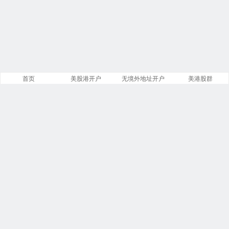
首页
美股港开户
无境外地址开户
美港股群
站点导航