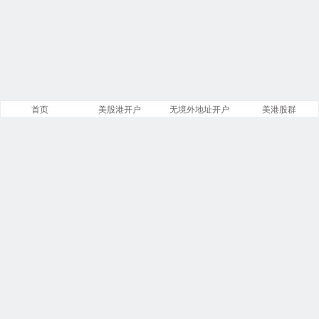
首页
美股港开户
无境外地址开户
美港股群
站点导航