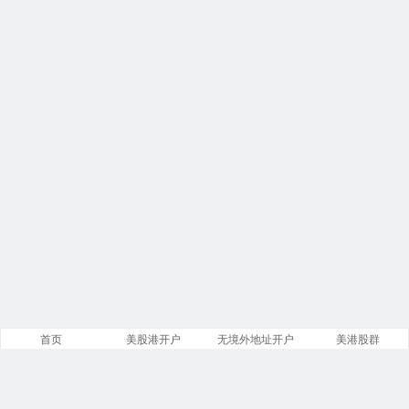
首页
美股港开户
无境外地址开户
美港股群