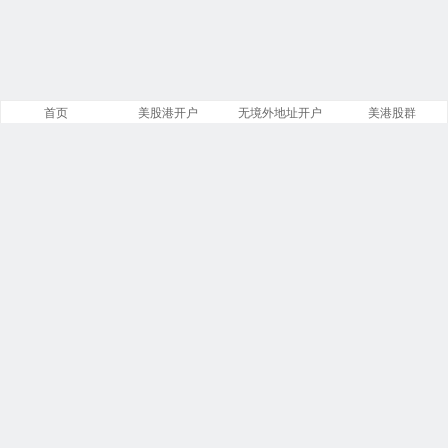
首页
美股港开户
无境外地址开户
美港股群
站点导航
盈透证券开户
美股开户门槛
港股开户指引
必贝免佣开户
复星证券开户
腾达证券开户