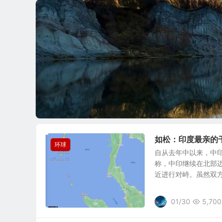
如松：印度最亲的
环球
自从去年中以来，中印
称，中印继续在北部
近进行对峙。虽然双方进
01/30
5,700