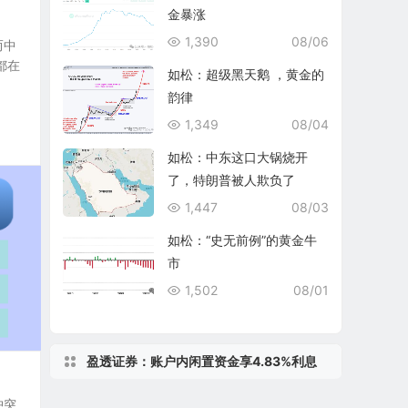
金暴涨
1,390
08/06
而中
都在
如松：超级黑天鹅 ，黄金的
韵律
1,349
08/04
如松：中东这口大锅烧开
了，特朗普被人欺负了
1,447
08/03
如松：“史无前例”的黄金牛
市
1,502
08/01
盈透证券：账户内闲置资金享4.83%利息
冲突