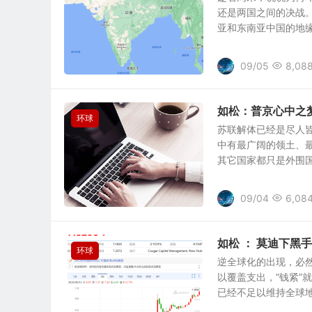
还是两国之间的决战。
亚和东南亚中国的地缘局
09/05
8,08
如松：普京心中之
环球
苏联解体已经是尽人
中有最广阔的领土、
其它国家都只是外围国家
09/04
6,08
如松 ： 莫迪下黑手
环球
逆全球化的出现，必
以覆盖支出，“钱紧”
已经不足以维持全球地缘