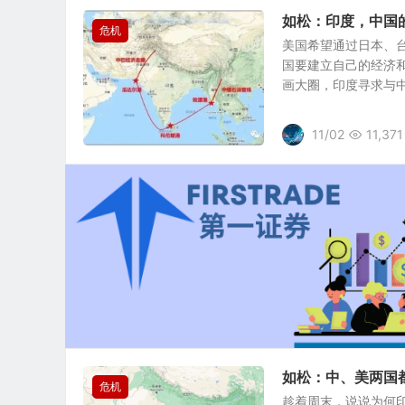
如松：印度，中国
危机
美国希望通过日本、
国要建立自己的经济
画大圈，印度寻求与中国
11/02
11,371
如松：中、美两国
危机
趁着周末，说说为何