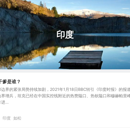
印度
干爹是谁？
边界的紧张局势持续加剧，2021年1月18日BBC转引《印度时报》的报
边界增兵，坦克已经在中国实控线附近的热赞隘口、热钦隘口和穆赫帕里
...
印度
如松