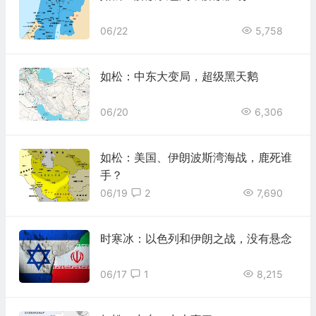
06/22
5,758
如松：中东大变局，超级黑天鹅
06/20
6,306
如松：美国、伊朗波斯湾海战，鹿死谁
手？
06/19
2
7,690
时寒冰：以色列和伊朗之战，没有悬念
06/17
1
8,215