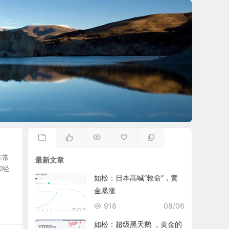
非常
最新文章
和经
如松：日本高喊“救命”，黄
金暴涨
918
08/06
如松：超级黑天鹅 ，黄金的