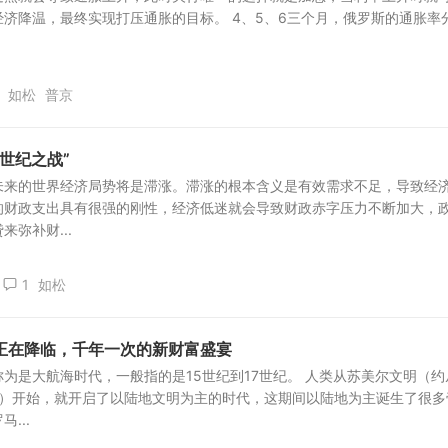
济降温，最终实现打压通胀的目标。 4、5、6三个月，俄罗斯的通胀率
如松
普京
世纪之战”
未来的世界经济局势将是滞涨。滞涨的根本含义是有效需求不足，导致经
的财政支出具有很强的刚性，经济低迷就会导致财政赤字压力不断加大，
弥补财...
1
如松
正在降临，千年一次的新财富盛宴
为是大航海时代，一般指的是15世纪到17世纪。 人类从苏美尔文明（约
计）开始，就开启了以陆地文明为主的时代，这期间以陆地为主诞生了很多
...