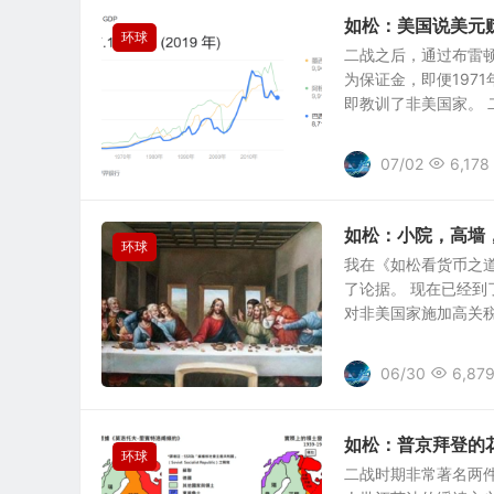
如松：美国说美元
环球
二战之后，通过布雷
为保证金，即便197
即教训了非美国家。 二战
07/02
6,178
如松：小院，高墙
环球
我在《如松看货币之
了论据。 现在已经到
对非美国家施加高关税。
06/30
6,87
如松：普京拜登的
环球
二战时期非常著名两