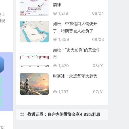
韵律
1,219
08/04
他上
但现
如松：中东这口大锅烧开
了，特朗普被人欺负了
1,359
08/03
如松：“史无前例”的黄金牛
市
1,420
08/01
时寒冰：永远坚守大趋势
1,797
07/31
盈透证券：账户内闲置资金享4.83%利息
可以