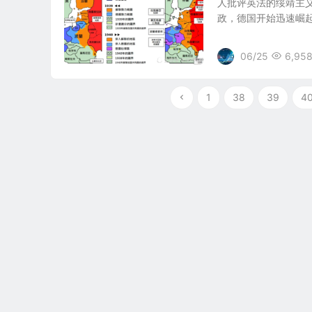
人批评英法的绥靖主
政，德国开始迅速崛起为
06/25
6,95
1
38
39
4