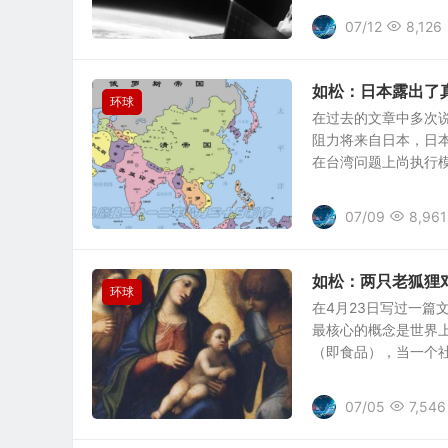
07/12
8,126
如松：日本露出了
环球
在过去的文章中多次
阻力将来自日本，日
在台湾问题上尚执行模糊
07/09
8,961
如松：两只老狐狸
环球
在4月23日写过一
最核心的概念是世界
（即食品），当一个社会
07/05
7,546