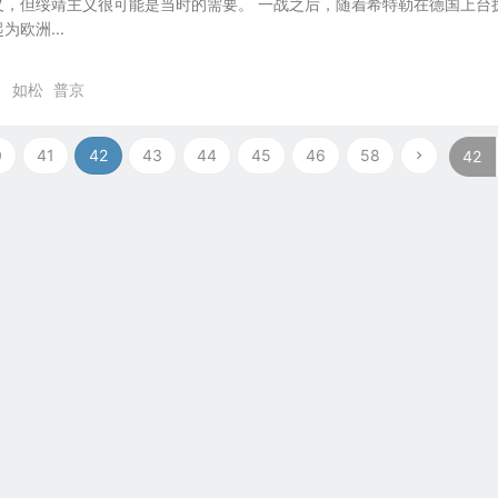
义，但绥靖主义很可能是当时的需要。 一战之后，随着希特勒在德国上台
欧洲...
8
如松
普京
0
41
42
43
44
45
46
58