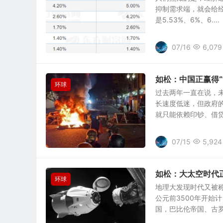
抑制需求端，就会给经
是5.53%、6%、6....
07/16
6,079
如松：中国正赢得“
环球
过去两年一直在说，
长速度低迷，但政府
就只能依赖印钞、借贷来
07/15
5,924
如松：大太空时代
环球
地理大发现时代又被称
公元前3500年开始
国，巴比伦帝国、古罗马