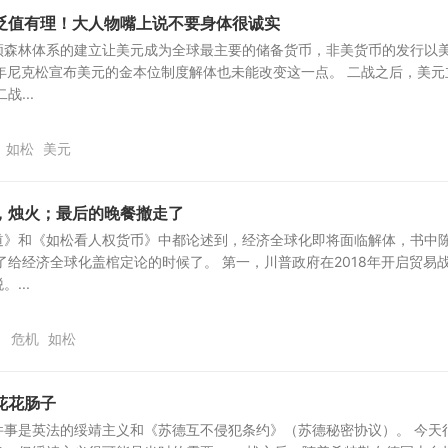
贬值有理！大人物嘴上说不要身体很诚实
顿森林体系的建立让美元成为全球最主要的储备货币，非美货币的发行以
1年尼克松宣布美元的金本位制度解体也未能改变这一点。 二战之后，美元
...
如松
美元
，烛火；最后的晚餐撤走了
道》和《如松看人权货币》中都论述到，经济全球化即将面临解体，书中
了给经济全球化盖棺定论的时候了。 第一，川普政府在2018年开启贸易
...
9
危机
如松
花花肠子
件事是英法的绥靖主义和《苏德互不侵犯条约》（苏德秘密协议）。 今天