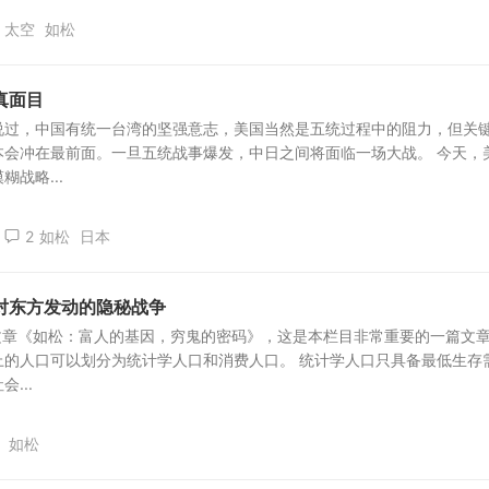
太空
如松
真面目
说过，中国有统一台湾的坚强意志，美国当然是五统过程中的阻力，但关
本会冲在最前面。一旦五统战事爆发，中日之间将面临一场大战。 今天，
战略...
2
如松
日本
对东方发动的隐秘战争
篇文章《如松：富人的基因，穷鬼的密码》，这是本栏目非常重要的一篇文
上的人口可以划分为统计学人口和消费人口。 统计学人口只具备最低生存
...
如松