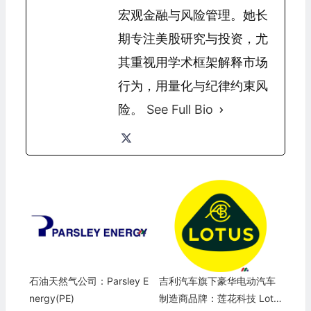
宏观金融与风险管理。她长
期专注美股研究与投资，尤
其重视用学术框架解释市场
行为，用量化与纪律约束风
险。
See Full Bio
石油天然气公司：Parsley E
吉利汽车旗下豪华电动汽车
nergy(PE)
制造商品牌：莲花科技 Lotu