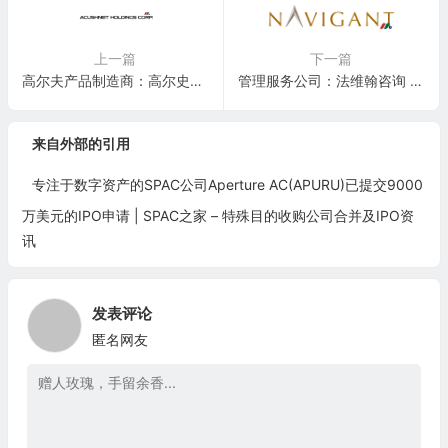
上一篇
下一篇
高尔夫产品制造商：高尔史密斯国际控股 Acushnet Holdings Corp.(GOLF)
管理服务公司：法维翰咨询 Navigant Consulting Inc.(NCI)
来自外部的引用
专注于数字资产的SPAC公司Aperture AC(APURU)已提交9000
万美元的IPO申请 | SPAC之家 – 特殊目的收购公司合并及IPO资
讯
发表评论
匿名网友