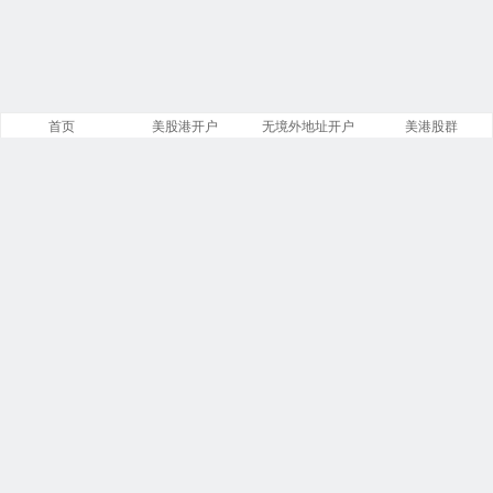
首页
美股港开户
无境外地址开户
美港股群
网站概况
文章
分类
13885
258