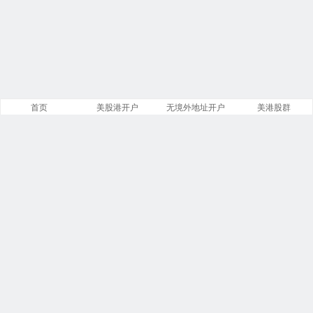
首页
美股港开户
无境外地址开户
美港股群
站点导航