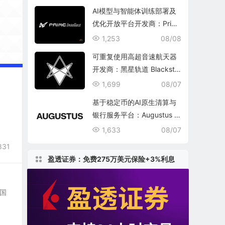
AI模型与智能体训练部署及
优化开放平台开发商：Prim
e Intellect, Inc.
1,253
08/08
可重复使用高超音速航天器
开发商：黑星轨道 Blacksta
r Orbital Corporation
1,699
08/07
基于稳定币的AI原生清算与
银行服务平台：Augustus In
ternational Inc.
1,633
08/07
831
盈透证券：免费275万美元保险+3%利息
美国