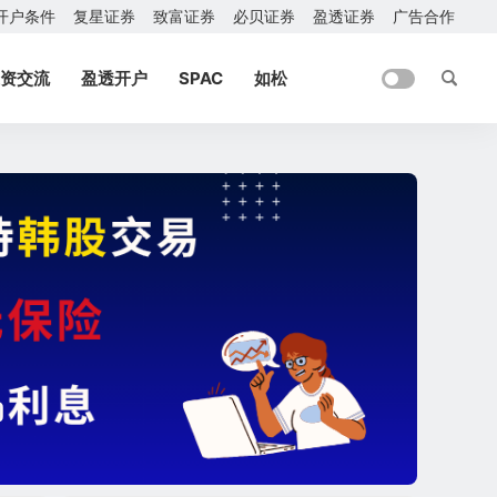
开户条件
复星证券
致富证券
必贝证券
盈透证券
广告合作
资交流
盈透开户
SPAC
如松