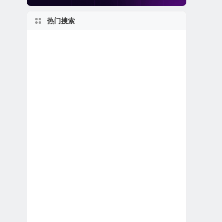
热门搜索
纽约州上市公司
1970s
美股人工智能概念股
美股龙头股
马萨诸塞州上市公司
1980s
美股医疗设备公司
上市首日跌破发行价
佛罗里达州上市公司
特殊目的收购公司合并上市
美股金融科技公司
伊利诺伊州上市公司
新股IPO上市
新泽西州上市公司
加利福尼亚州上市公司
1960s
美股生物科技公司
2020s
得克萨斯州上市公司
1950s
美股中概股（中国ADR）
美股软件公司
1990s
美股银行股