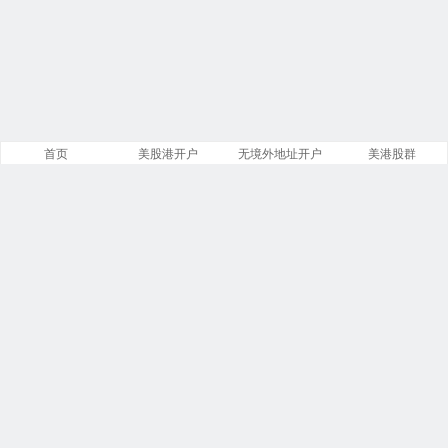
首页
美股港开户
无境外地址开户
美港股群
站点导航