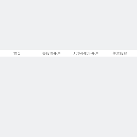
首页
美股港开户
无境外地址开户
美港股群
站点导航