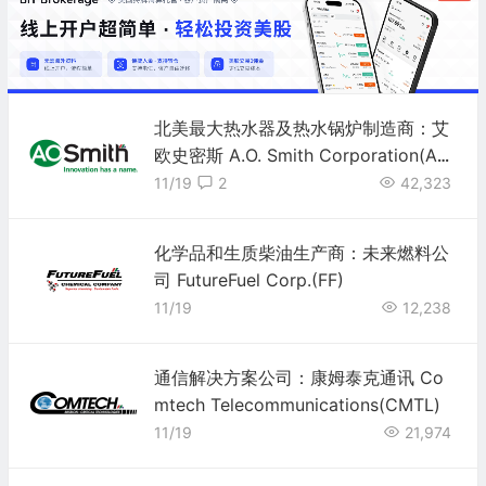
北美最大热水器及热水锅炉制造商：艾
欧史密斯 A.O. Smith Corporation(AO
S)
11/19
2
42,323
化学品和生质柴油生产商：未来燃料公
司 FutureFuel Corp.(FF)
11/19
12,238
通信解决方案公司：康姆泰克通讯 Co
mtech Telecommunications(CMTL)
11/19
21,974